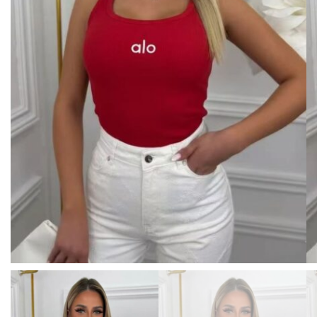
BISUTERIA
BOLSOS Y MONEDEROS
CALZADO
COMPLEMENTOS
TECNOLOGIA
HOGAR
TARJETAS REGALO