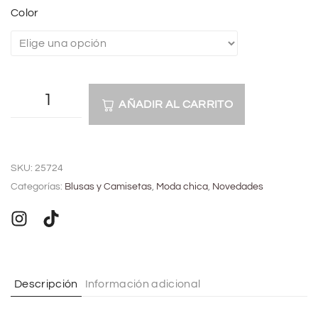
Color
AÑADIR AL CARRITO
A
l
SKU:
25724
t
Categorías:
Blusas y Camisetas
,
Moda chica
,
Novedades
e
r
n
a
t
Descripción
Información adicional
i
v