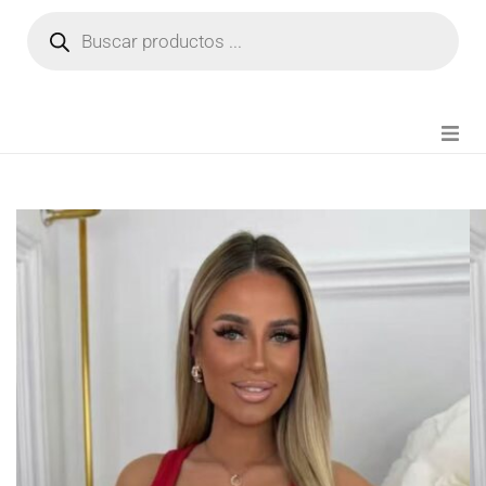
NOVEDADES
FIANZA TIKTOK
MODA CHICA
BEAUTY
PERFUMES