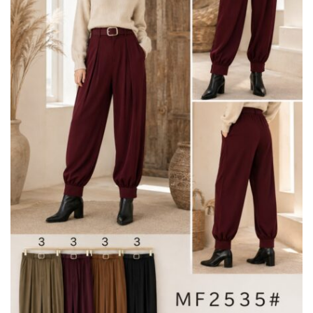
BISUTERIA
BOLSOS Y MONEDEROS
CALZADO
COMPLEMENTOS
TECNOLOGIA
HOGAR
TARJETAS REGALO