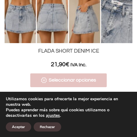
FLADA SHORT DENIM ICE
21,90
€
IVA Inc.
Seleccionar opciones
Utilizamos cookies para ofrecerte la mejor experiencia en
nuestra web.
Puedes aprender más sobre qué cookies utilizamos o
1
2
3
4
5
6
7
8
9
…
desactivarlas en los
ajustes
.
31
32
>
Aceptar
Rechazar