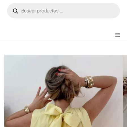
NOVEDADES
FIANZA TIKTOK
MODA CHICA
BEAUTY
PERFUMES