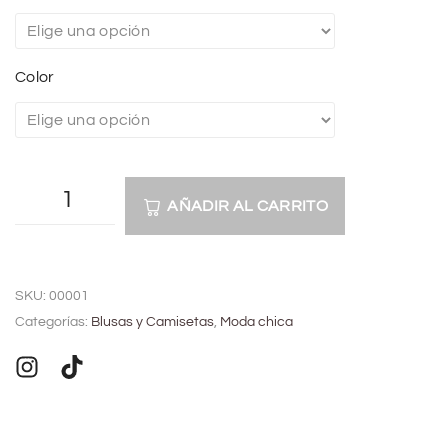
Color
AÑADIR AL CARRITO
A
l
SKU:
00001
t
Categorías:
Blusas y Camisetas
,
Moda chica
e
r
n
a
t