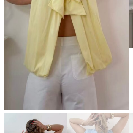
BISUTERIA
BOLSOS Y MONEDEROS
CALZADO
COMPLEMENTOS
TECNOLOGIA
HOGAR
TARJETAS REGALO