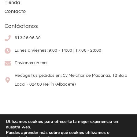
Tienda
Contacto
Contáctanos
613 26 96 30
Lunes a Viernes: 9:00 - 14:00 | 17:00 - 20:00
Envíanos un mail
Recoge tus pedidos en: C/ Melchor de Macanaz, 12 Bajo
Local - 02400 Hellín (Albacete)
Utilizamos cookies para ofrecerte la mejor experiencia en
nuestra web.
Copyright
©
2026
Lolitas Moda
Puedes aprender más sobre qué cookies utilizamos o