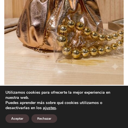
Utilizamos cookies para ofrecerte la mejor experiencia en
BOLSO GOLDEN CRUSH
nuestra web.
Puedes aprender más sobre qué cookies utilizamos o
19,90
€
IVA Inc.
desactivarlas en los
ajustes
.
13,93
€
IVA Inc.
Aceptar
Rechazar
Seleccionar opciones