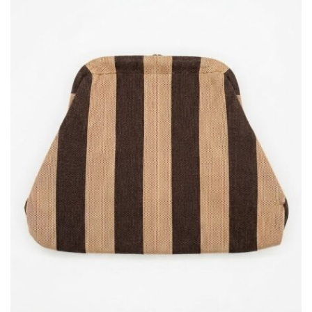
BISUTERIA
BOLSOS Y MONEDEROS
CALZADO
COMPLEMENTOS
TECNOLOGIA
HOGAR
TARJETAS REGALO