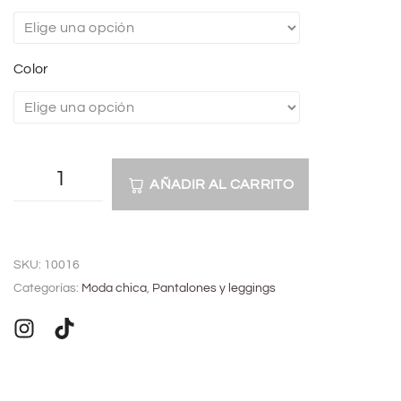
Color
AÑADIR AL CARRITO
A
l
SKU:
10016
t
Categorías:
Moda chica
,
Pantalones y leggings
e
r
n
a
t