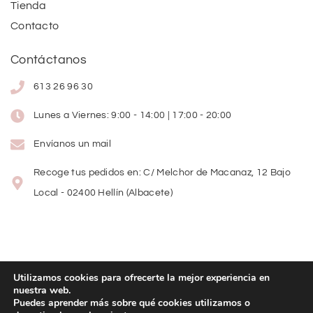
Tienda
Contacto
Contáctanos
613 26 96 30
Lunes a Viernes: 9:00 - 14:00 | 17:00 - 20:00
Envíanos un mail
Recoge tus pedidos en: C/ Melchor de Macanaz, 12 Bajo
Local - 02400 Hellín (Albacete)
Utilizamos cookies para ofrecerte la mejor experiencia en
nuestra web.
Copyright
©
2026
Lolitas Moda
Puedes aprender más sobre qué cookies utilizamos o