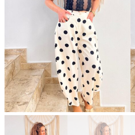
BISUTERIA
BOLSOS Y MONEDEROS
CALZADO
COMPLEMENTOS
TECNOLOGIA
HOGAR
TARJETAS REGALO