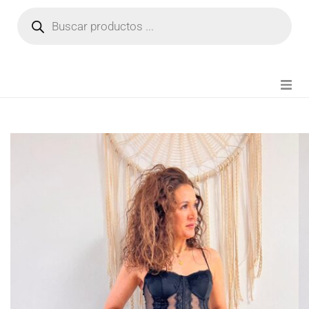
NOVEDADES
FIANZA TIKTOK
MODA CHICA
BEAUTY
PERFUMES