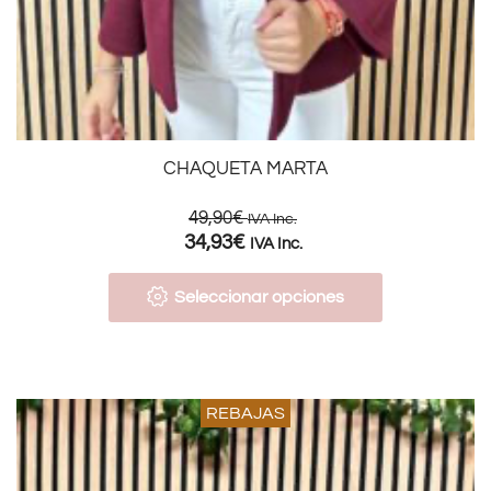
CHAQUETA MARTA
49,90
€
IVA Inc.
34,93
€
IVA Inc.
Seleccionar opciones
REBAJAS