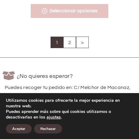
Seleccionar opciones
1
2
>
¿No quieres esperar?
Puedes recoger tu pedido en: C/ Melchor de Macanaz,
12 Bajo Local – 02400 Hellín
Utilizamos cookies para ofrecerte la mejor experiencia en
nuestra web.
Puedes aprender más sobre qué cookies utilizamos o
desactivarlas en los
ajustes
.
Pago seguro
Aceptar
Rechazar
Usamos métodos de pagos seguros con Tarjeta y
Bizum.