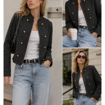
BISUTERIA
BOLSOS Y MONEDEROS
CALZADO
COMPLEMENTOS
TECNOLOGIA
HOGAR
TARJETAS REGALO