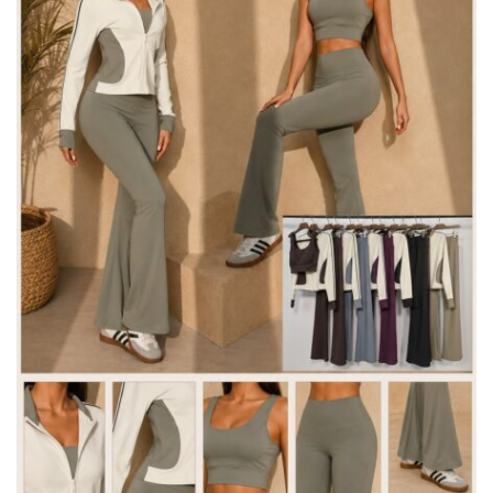
BISUTERIA
BOLSOS Y MONEDEROS
CALZADO
COMPLEMENTOS
TECNOLOGIA
HOGAR
TARJETAS REGALO