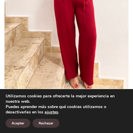
Utilizamos cookies para ofrecerte la mejor experiencia en
CONJUNTO TRAJE LINO
nuestra web.
Puedes aprender más sobre qué cookies utilizamos o
29,90
€
IVA Inc.
desactivarlas en los
ajustes
.
20,93
€
IVA Inc.
Aceptar
Rechazar
Seleccionar opciones