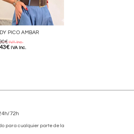
DY PICO AMBAR
VESTIDO GOTA DORAD
90
€
14,90
€
IVA Inc.
IVA Inc.
,43
€
10,43
€
IVA Inc.
IVA Inc.
24h/72h
do para cualquier parte de la