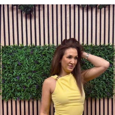
REBAJAS
VESTIDO ANILLO BLOOM
14,90
€
IVA Inc.
10,43
€
IVA Inc.
Talla
Color
AÑADIR AL CARRITO