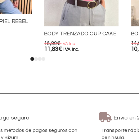
PIEL REBEL
BODY TRENZADO CUP CAKE
BO
16,90
€
14,
IVA Inc.
11,83
€
10
IVA Inc.
ago seguro
Envío en 
 métodos de pagos seguros con
Transporte rápi
 y Bizum.
península.