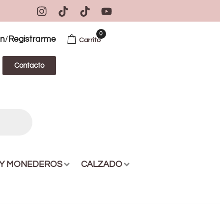
0
/
ón
Registrarme
Carrito
Contacto
 Y MONEDEROS
CALZADO