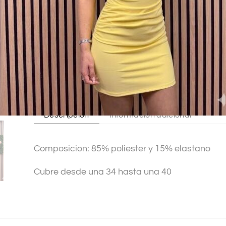
A
l
SKU:
10720
t
Categorías:
Moda chica
,
Vestidos
e
r
n
a
t
Descripción
Información adicional
i
v
Composicion: 85% poliester y 15% elastano
e
:
Cubre desde una 34 hasta una 40