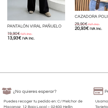
CAZADORA POLI
29,90
€
IVA Inc.
PANTALÓN VIRAL PAÑUELO
20,93
€
IVA Inc.
19,90
€
IVA Inc.
13,93
€
IVA Inc.
¿No quieres esperar?
P
Puedes recoger tu pedido en: C/ Melchor de
Usamos
Macanaz, 12 Bajo Local – 02400 Hellín
Tarjeta