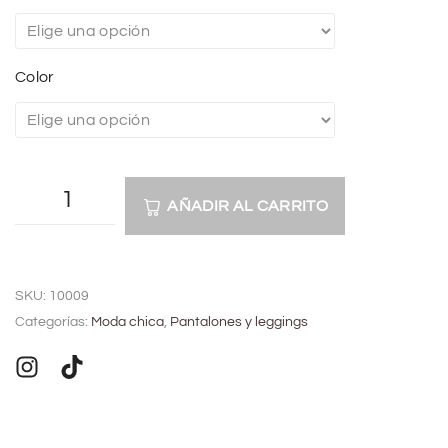
Color
AÑADIR AL CARRITO
A
l
SKU:
10009
t
Categorías:
Moda chica
,
Pantalones y leggings
e
r
n
a
t