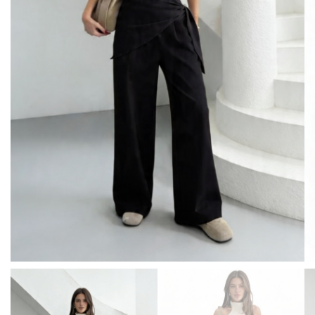
BISUTERIA
BOLSOS Y MONEDEROS
CALZADO
COMPLEMENTOS
TECNOLOGIA
HOGAR
TARJETAS REGALO