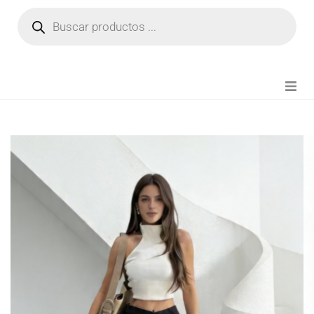
NOVEDADES
FIANZA TIKTOK
MODA CHICA
BEAUTY
PERFUMES