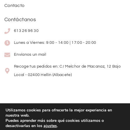
Contacto
Contáctanos
613 26 96 30
Lunes a Viernes: 9:00 - 14:00 | 17:00 - 20:00
Envíanos un mail
Recoge tus pedidos en: C/ Melchor de Macanaz, 12 Bajo
Local - 02400 Hellín (Albacete)
Utilizamos cookies para ofrecerte la mejor experiencia en
nuestra web.
Copyright
©
2026
Lolitas Moda
Puedes aprender más sobre qué cookies utilizamos o
desactivarlas en los
ajustes
.
Diseño web: