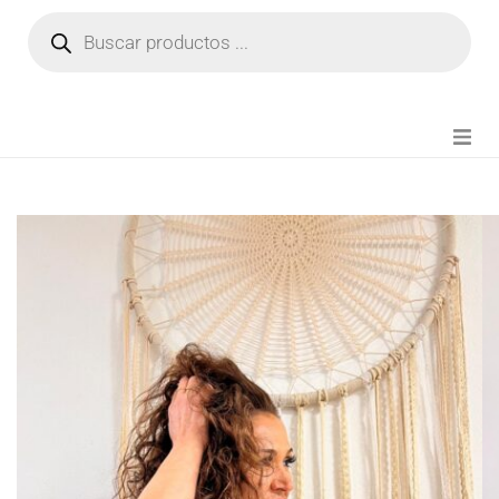
NOVEDADES
FIANZA TIKTOK
MODA CHICA
BEAUTY
PERFUMES