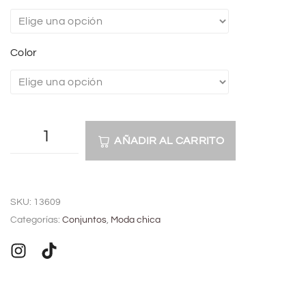
Color
AÑADIR AL CARRITO
A
l
SKU:
13609
t
Categorías:
Conjuntos
,
Moda chica
e
r
n
a
t