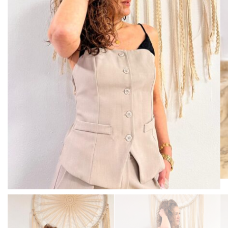
BISUTERIA
BOLSOS Y MONEDEROS
CALZADO
COMPLEMENTOS
TECNOLOGIA
HOGAR
TARJETAS REGALO