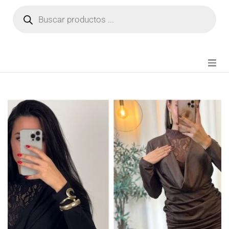
NOVEDADES
FIANZA TIKTOK
MODA CHICA
BEAUTY
PERFUMES