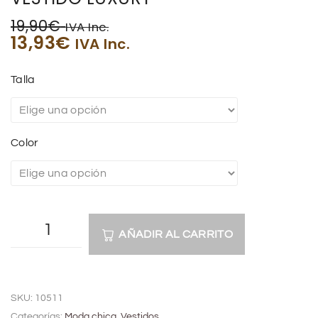
19,90
€
IVA Inc.
13,93
€
IVA Inc.
Talla
Color
AÑADIR AL CARRITO
A
l
SKU:
10511
t
Categorías:
Moda chica
,
Vestidos