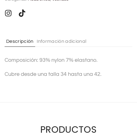
e
r
n
a
t
Descripción
Información adicional
i
v
Composición: 93% nylon 7% elastano.
e
:
Cubre desde una talla 34 hasta una 42.
PRODUCTOS