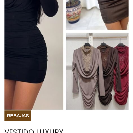
BISUTERIA
BOLSOS Y MONEDEROS
CALZADO
COMPLEMENTOS
TECNOLOGIA
HOGAR
TARJETAS REGALO
REBAJAS
VESTIDO LUXURY