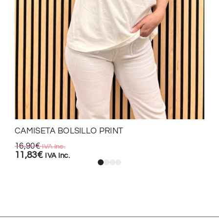
CAMISETA BOLSILLO PRINT
16,90
€
IVA Inc.
11,83
€
IVA Inc.