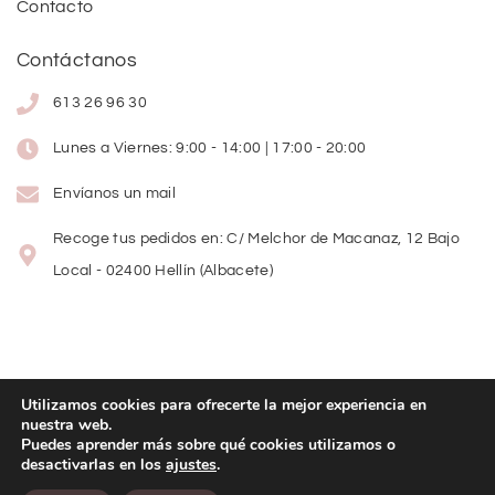
Contacto
Contáctanos
613 26 96 30
Lunes a Viernes: 9:00 - 14:00 | 17:00 - 20:00
Envíanos un mail
Recoge tus pedidos en: C/ Melchor de Macanaz, 12 Bajo
Local - 02400 Hellín (Albacete)
Utilizamos cookies para ofrecerte la mejor experiencia en
nuestra web.
Copyright
©
2026
Lolitas Moda
Puedes aprender más sobre qué cookies utilizamos o
desactivarlas en los
ajustes
.
Diseño web: