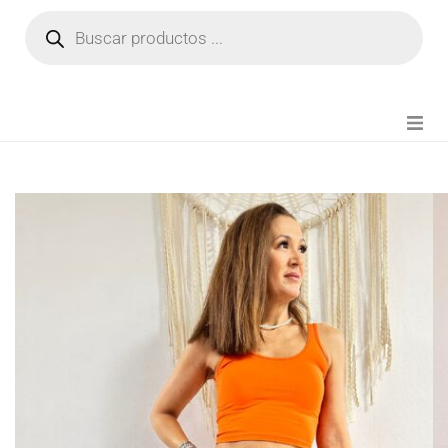
NOVEDADES
FIANZA TIKTOK
MODA CHICA
BEAUTY
PERFUMES