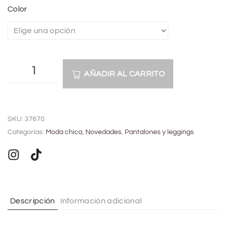
Color
AÑADIR AL CARRITO
A
l
SKU:
37670
t
Categorías:
Moda chica
,
Novedades
,
Pantalones y leggings
e
r
n
a
t
Descripción
Información adicional
i
v