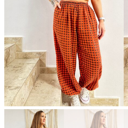
BISUTERIA
BOLSOS Y MONEDEROS
CALZADO
COMPLEMENTOS
TECNOLOGIA
HOGAR
TARJETAS REGALO