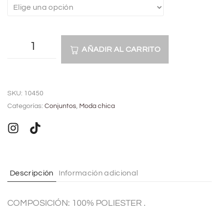
AÑADIR AL CARRITO
A
l
SKU:
10450
t
Categorías:
Conjuntos
,
Moda chica
e
r
n
a
t
Descripción
Información adicional
i
v
COMPOSICIÓN: 100% POLIESTER .
e