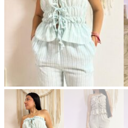
BISUTERIA
BOLSOS Y MONEDEROS
CALZADO
COMPLEMENTOS
TECNOLOGIA
HOGAR
TARJETAS REGALO