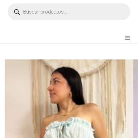
NOVEDADES
FIANZA TIKTOK
MODA CHICA
BEAUTY
PERFUMES