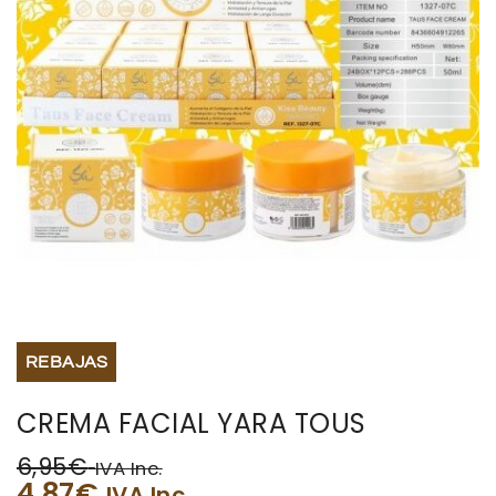
BISUTERIA
BOLSOS Y MONEDEROS
CALZADO
COMPLEMENTOS
TECNOLOGIA
HOGAR
REBAJAS
TARJETAS REGALO
CREMA FACIAL YARA TOUS
6,95
€
IVA Inc.
4,87
€
IVA Inc.