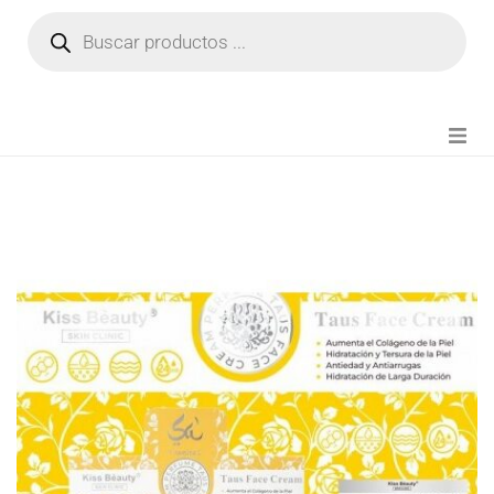
NOVEDADES
FIANZA TIKTOK
MODA CHICA
BEAUTY
PERFUMES