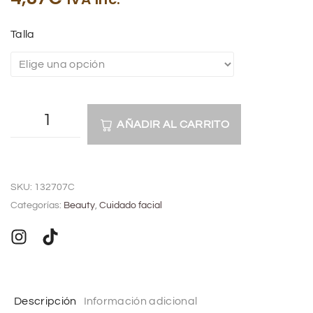
Talla
AÑADIR AL CARRITO
A
l
SKU:
132707C
t
Categorías:
Beauty
,
Cuidado facial
e
r
n
a
t
Descripción
Información adicional
i