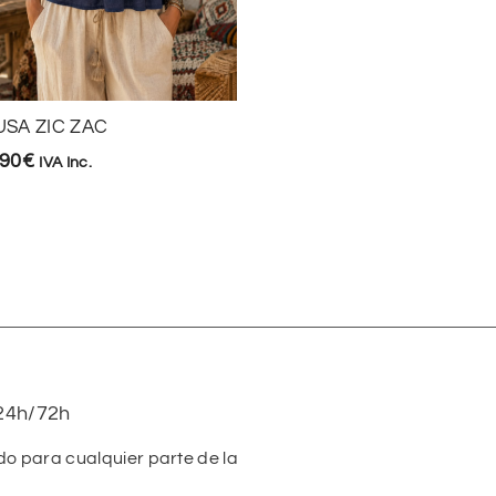
USA ZIC ZAC
BLUSA MARIPOSA
,90
€
16,90
€
IVA Inc.
IVA Inc.
24h/72h
do para cualquier parte de la