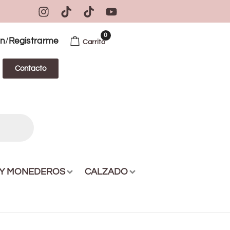
0
/
ón
Registrarme
Carrito
Contacto
 Y MONEDEROS
CALZADO