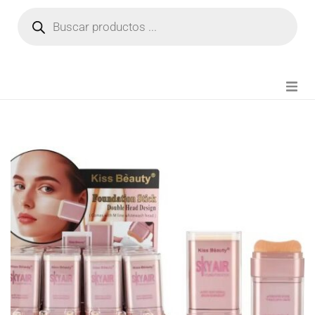
NOVEDADES
FIANZA TIKTOK
MODA CHICA
BEAUTY
PERFUMES