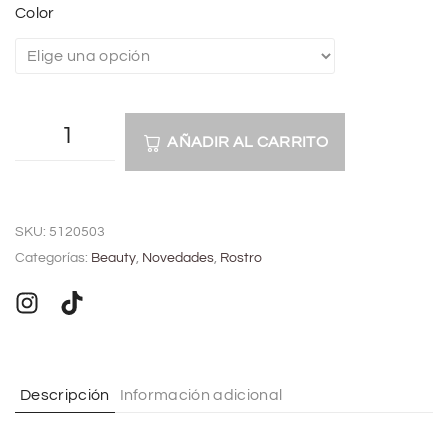
Color
AÑADIR AL CARRITO
A
l
SKU:
5120503
t
Categorías:
Beauty
,
Novedades
,
Rostro
e
r
n
a
t
Descripción
Información adicional
i
v