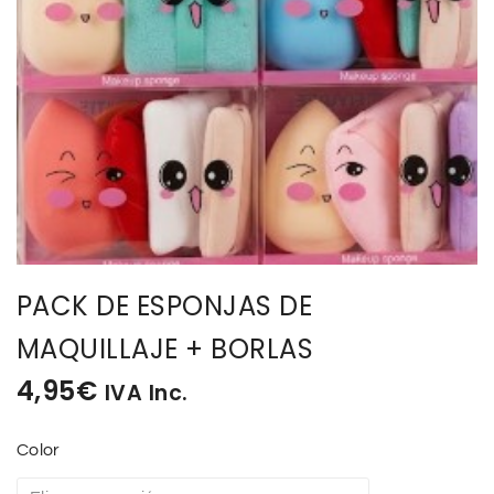
BISUTERIA
BOLSOS Y MONEDEROS
CALZADO
COMPLEMENTOS
TECNOLOGIA
PACK DE ESPONJAS DE
HOGAR
MAQUILLAJE + BORLAS
4,95
€
IVA Inc.
TARJETAS REGALO
Color