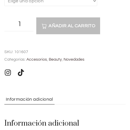
AÑADIR AL CARRITO
A
l
SKU:
101607
t
Categorías:
Accesorios
,
Beauty
,
Novedades
e
r
n
a
t
Información adicional
i
v
e
Información adicional
: