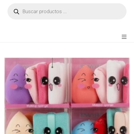
NOVEDADES
FIANZA TIKTOK
MODA CHICA
BEAUTY
PERFUMES