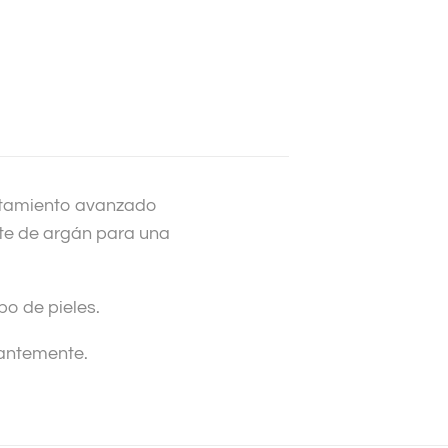
ratamiento avanzado
ite de argán para una
po de pieles.
tantemente.