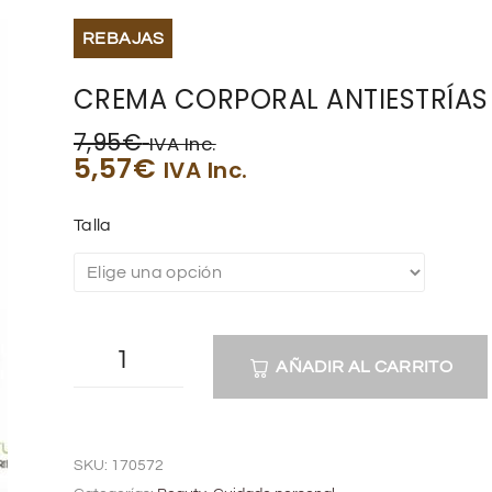
REBAJAS
CREMA CORPORAL ANTIESTRÍAS
7,95
€
IVA Inc.
5,57
€
IVA Inc.
Talla
AÑADIR AL CARRITO
A
l
SKU:
170572
t