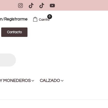
0
/
ón
Registrarme
Carrito
Contacto
 Y MONEDEROS
CALZADO