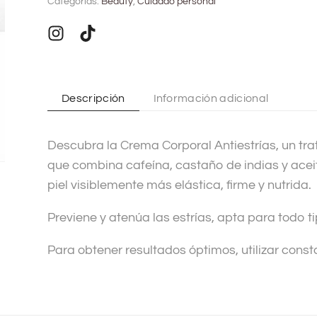
Categorías:
Beauty
,
Cuidado personal
e
r
n
a
t
Descripción
Información adicional
i
v
Descubra la Crema Corporal Antiestrías, un t
e
que combina cafeína, castaño de indias y ace
:
piel visiblemente más elástica, firme y nutrida.
Previene y atenúa las estrías, apta para todo ti
Para obtener resultados óptimos, utilizar cons