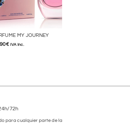
PERFUME ECLAIRE
39,90
€
IVA Inc.
RFUME MY JOURNEY
,90
€
IVA Inc.
24h/72h
do para cualquier parte de la