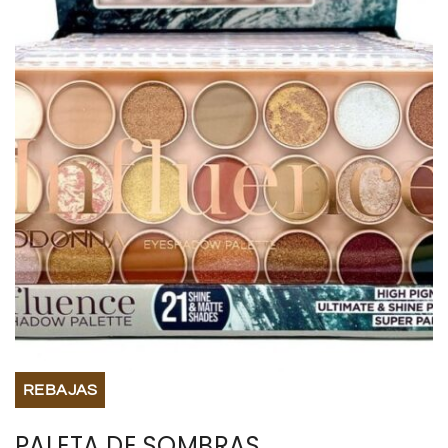
BISUTERIA
BOLSOS Y MONEDEROS
CALZADO
COMPLEMENTOS
TECNOLOGIA
HOGAR
TARJETAS REGALO
REBAJAS
PALETA DE SOMBRAS