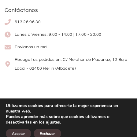
Contáctanos
613 26 96 30
Lunes a Viernes: 9:00 - 14:00 | 17:00 - 20:00
Envíanos un mail
Recoge tus pedidos en: C/ Melchor de Macanaz, 12 Bajo
Local - 02400 Hellín (Albacete)
Utilizamos cookies para ofrecerte la mejor experiencia en
nuestra web.
Copyright
©
2026
Lolitas Moda
Puedes aprender más sobre qué cookies utilizamos o
desactivarlas en los
ajustes
.
Diseño web:
Aceptar
Rechazar