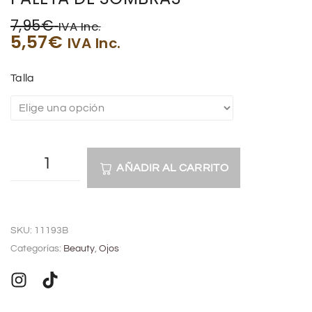
7,95
€
IVA Inc.
5,57
€
IVA Inc.
Talla
AÑADIR AL CARRITO
A
l
SKU:
11193B
t
Categorías:
Beauty
,
Ojos
e
r
n