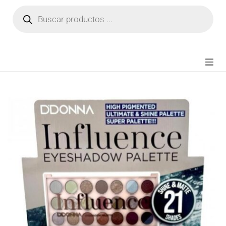
NOVEDADES
FIANZA TIKTOK
MODA CHICA
BEAUTY
PERFUMES