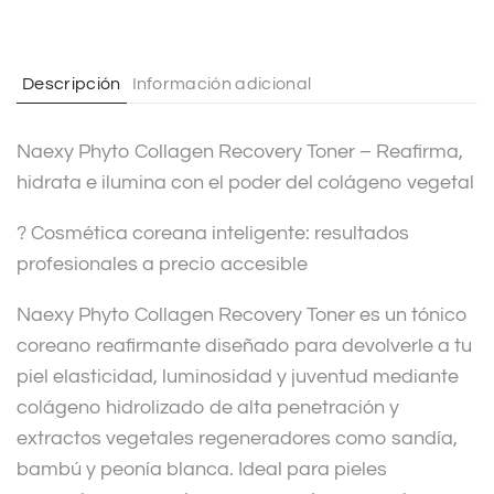
n
a
t
Descripción
Información adicional
i
v
Naexy Phyto Collagen Recovery Toner – Reafirma,
e
hidrata e ilumina con el poder del colágeno vegetal
:
? Cosmética coreana inteligente: resultados
profesionales a precio accesible
Naexy Phyto Collagen Recovery Toner es un tónico
coreano reafirmante diseñado para devolverle a tu
piel elasticidad, luminosidad y juventud mediante
colágeno hidrolizado de alta penetración y
extractos vegetales regeneradores como sandía,
bambú y peonía blanca. Ideal para pieles