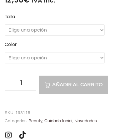
IVA Inc.
Talla
Color
AÑADIR AL CARRITO
A
l
SKU:
193115
t
Categorías:
Beauty
,
Cuidado facial
,
Novedades
e
r