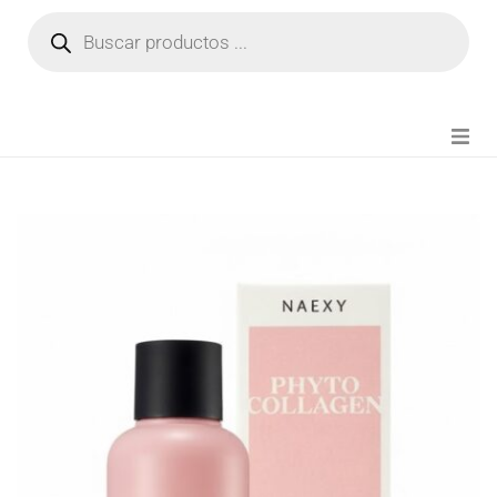
NOVEDADES
FIANZA TIKTOK
MODA CHICA
BEAUTY
PERFUMES