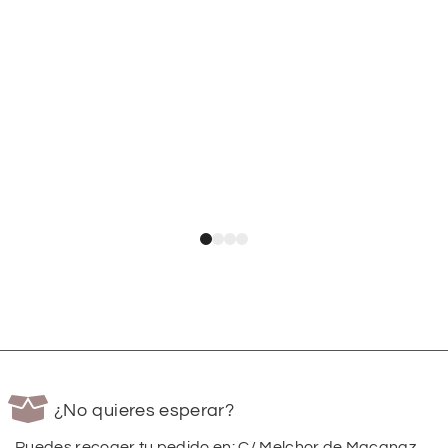
¿No quieres esperar?
Puedes recoger tu pedido en: C/ Melchor de Macanaz,