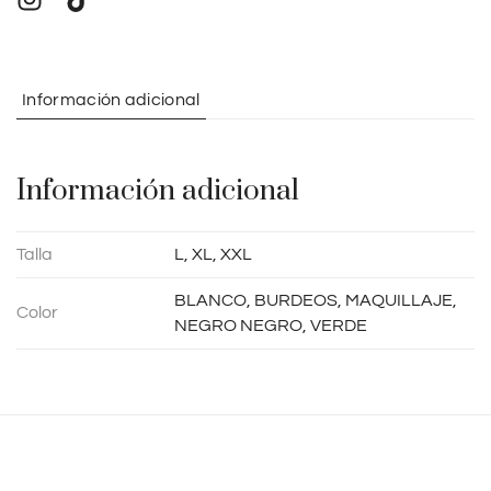
n
a
t
Información adicional
i
v
e
Información adicional
:
Talla
L, XL, XXL
BLANCO, BURDEOS, MAQUILLAJE,
Color
NEGRO NEGRO, VERDE