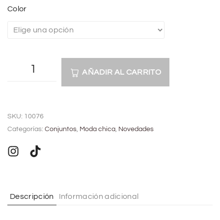
Color
AÑADIR AL CARRITO
A
l
SKU:
10076
t
Categorías:
Conjuntos
,
Moda chica
,
Novedades
e
r
n
a
t
Descripción
Información adicional
i
v