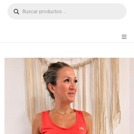
NOVEDADES
FIANZA TIKTOK
MODA CHICA
BEAUTY
PERFUMES