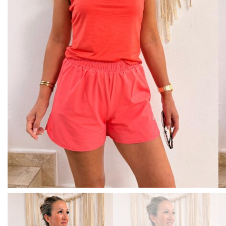
BISUTERIA
BOLSOS Y MONEDEROS
CALZADO
COMPLEMENTOS
TECNOLOGIA
HOGAR
TARJETAS REGALO