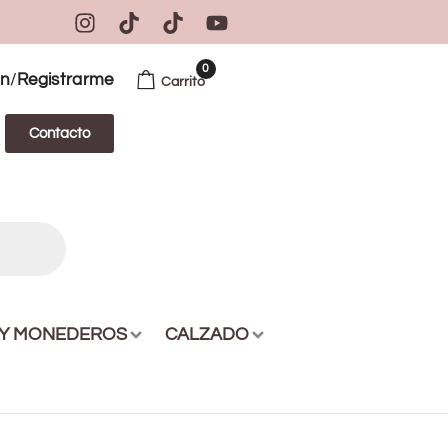
0
/
ón
Registrarme
Carrito
Contacto
 Y MONEDEROS
CALZADO