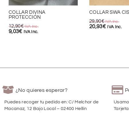
COLLAR DIVINA
COLLAR SWA CI
PROTECCIÓN
29,90
€
IVA Inc.
12,90
€
20,93
€
IVA Inc.
IVA Inc.
9,03
€
IVA Inc.
¿No quieres esperar?
P
Puedes recoger tu pedido en: C/ Melchor de
Usamos
Macanaz, 12 Bajo Local – 02400 Hellín
Tarjeta