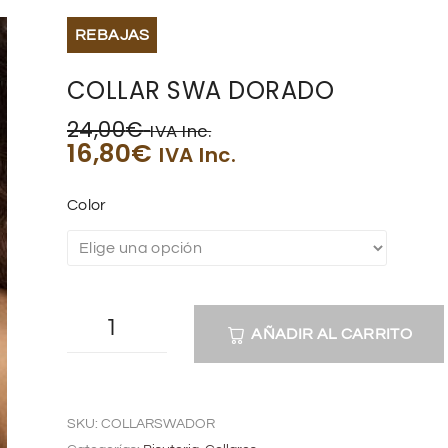
REBAJAS
COLLAR SWA DORADO
24,00
€
IVA Inc.
16,80
€
IVA Inc.
Color
AÑADIR AL CARRITO
A
l
SKU:
COLLARSWADOR
t