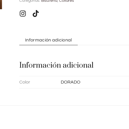
Categorías:
Bisuteria
,
Collares
e
r
n
a
t
Información adicional
i
v
e
Información adicional
:
Color
DORADO