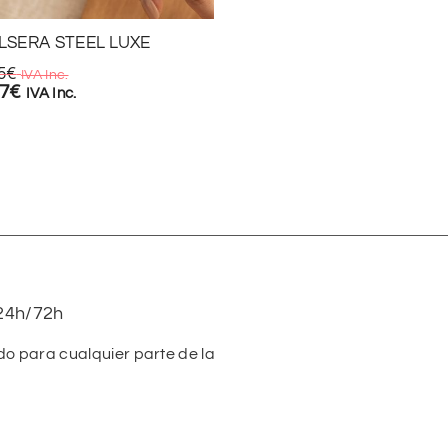
LSERA STEEL LUXE
PULSERA SHELL
5
€
6,95
€
IVA Inc.
IVA Inc.
87
€
4,87
€
IVA Inc.
IVA Inc.
24h/72h
do para cualquier parte de la