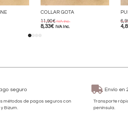
SNE
COLLAR GOTA
PU
11,90
€
6,9
IVA Inc.
8,33
€
4,
IVA Inc.
ago seguro
Envío en 
 métodos de pagos seguros con
Transporte rápi
 y Bizum.
península.