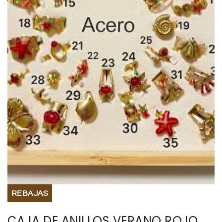
BISUTERIA
BOLSOS Y MONEDEROS
CALZADO
COMPLEMENTOS
TECNOLOGIA
HOGAR
TARJETAS REGALO
REBAJAS
CAJA DE ANILLOS VERANO ROJO