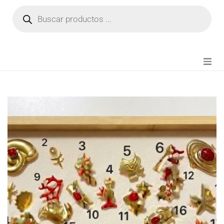
NOVEDADES
FIANZA TIKTOK
MODA CHICA
BEAUTY
PERFUMES