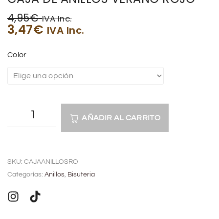
4,95
€
IVA Inc.
3,47
€
IVA Inc.
Color
AÑADIR AL CARRITO
A
l
SKU:
CAJAANILLOSRO
t
Categorías:
Anillos
,
Bisuteria
e
r
n