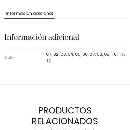
a
t
Información adicional
i
v
e
Información adicional
:
01, 02, 03, 04, 05, 06, 07, 08, 09, 10, 11,
Color
12
PRODUCTOS
RELACIONADOS