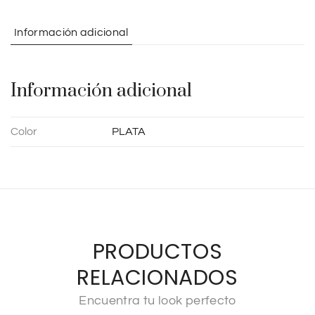
a
t
Información adicional
i
v
e
Información adicional
:
Color
PLATA
PRODUCTOS
RELACIONADOS
Encuentra tu look perfecto