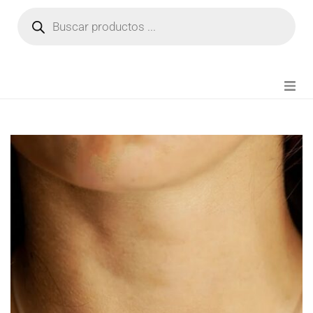
NOVEDADES
FIANZA TIKTOK
MODA CHICA
BEAUTY
PERFUMES