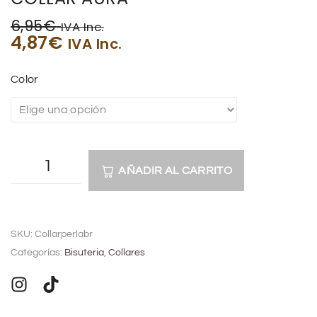
6,95
€
IVA Inc.
4,87
€
IVA Inc.
Color
AÑADIR AL CARRITO
A
l
SKU:
Collarperlabr
t
Categorías:
Bisuteria
,
Collares
e
r
n