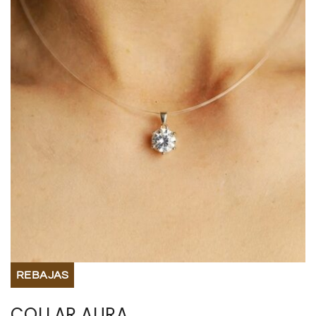
BISUTERIA
BOLSOS Y MONEDEROS
CALZADO
COMPLEMENTOS
TECNOLOGIA
HOGAR
TARJETAS REGALO
REBAJAS
COLLAR AURA