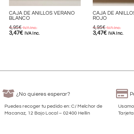
CAJA DE ANILLOS VERANO
CAJA DE ANILL
BLANCO
ROJO
4,95
€
4,95
€
IVA Inc.
IVA Inc.
3,47
€
3,47
€
IVA Inc.
IVA Inc.
¿No quieres esperar?
P
Puedes recoger tu pedido en: C/ Melchor de
Usamos
Macanaz, 12 Bajo Local – 02400 Hellín
Tarjeta