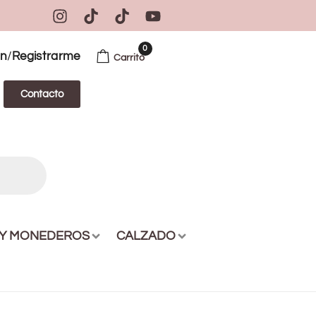
0
/
ón
Registrarme
Carrito
Contacto
 Y MONEDEROS
CALZADO