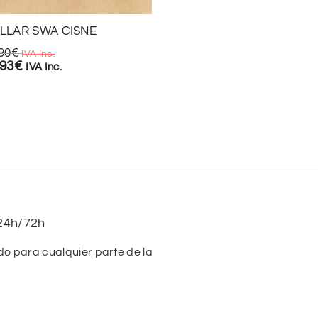
LLAR SWA CISNE
CAJA DE ANILLOS EN TO
90
€
4,95
€
IVA Inc.
IVA Inc.
,93
€
3,47
€
IVA Inc.
IVA Inc.
24h/72h
do para cualquier parte de la