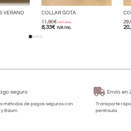
OS VERANO
COLLAR GOTA
CO
11,90
€
29,
IVA Inc.
8,33
€
20
IVA Inc.
ago seguro
Envío en 
 métodos de pagos seguros con
Transporte rápi
 y Bizum.
península.