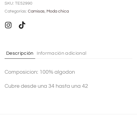
SKU:
TE52990
t
Categorías:
Camisas
,
Moda chica
e
r
n
a
t
Descripción
Información adicional
i
v
Composicion: 100% algodon
e
:
Cubre desde una 34 hasta una 42