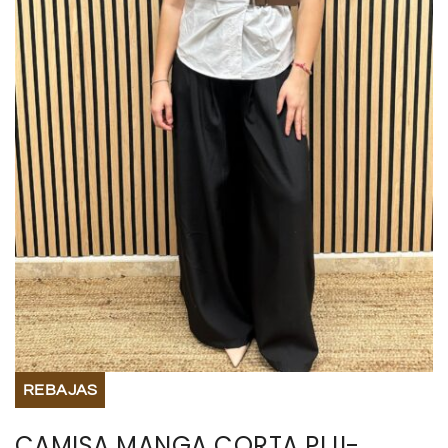
BISUTERIA
BOLSOS Y MONEDEROS
CALZADO
COMPLEMENTOS
TECNOLOGIA
HOGAR
TARJETAS REGALO
REBAJAS
CAMISA MANGA CORTA PIJI-