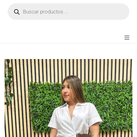
NOVEDADES
FIANZA TIKTOK
MODA CHICA
BEAUTY
PERFUMES