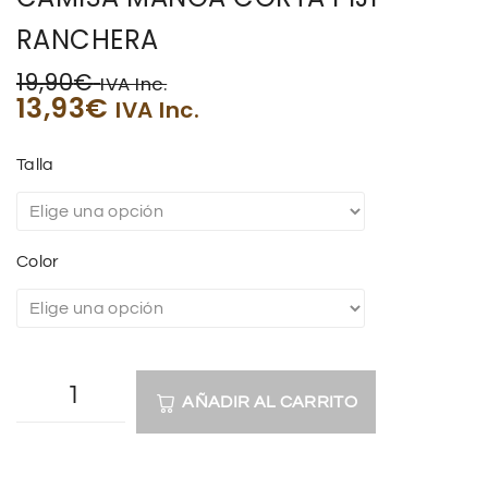
RANCHERA
19,90
€
IVA Inc.
13,93
€
IVA Inc.
Talla
Color
AÑADIR AL CARRITO
A
l