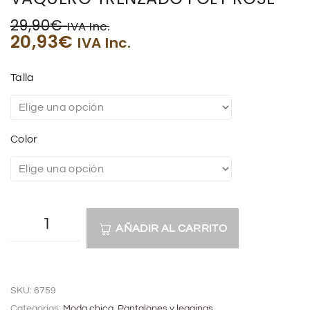
29,90
€
IVA Inc.
20,93
€
IVA Inc.
Talla
Color
AÑADIR AL CARRITO
A
l
SKU:
6759
t
Categorías:
Moda chica
,
Pantalones y leggings