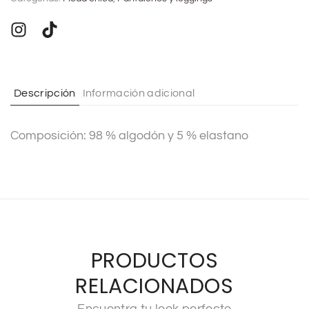
e
r
n
a
t
Descripción
Información adicional
i
v
Composición: 98 % algodón y 5 % elastano
e
:
PRODUCTOS
RELACIONADOS
Encuentra tu look perfecto