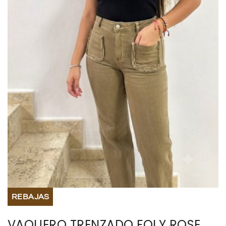
BISUTERIA
BOLSOS Y MONEDEROS
CALZADO
COMPLEMENTOS
TECNOLOGIA
HOGAR
TARJETAS REGALO
REBAJAS
VAQUERO TRENZADO FOLY ROSE