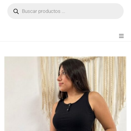
NOVEDADES
FIANZA TIKTOK
MODA CHICA
BEAUTY
PERFUMES