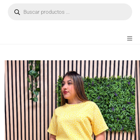
NOVEDADES
FIANZA TIKTOK
MODA CHICA
BEAUTY
PERFUMES