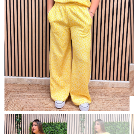
BISUTERIA
BOLSOS Y MONEDEROS
CALZADO
COMPLEMENTOS
TECNOLOGIA
HOGAR
TARJETAS REGALO