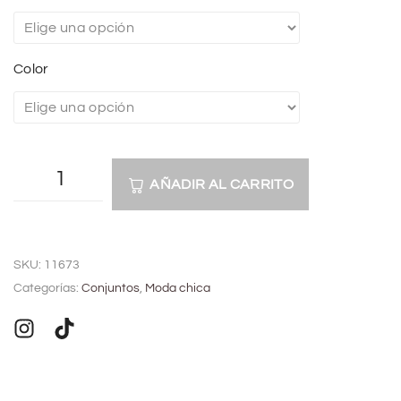
Color
AÑADIR AL CARRITO
A
l
SKU:
11673
t
Categorías:
Conjuntos
,
Moda chica
e
r
n
a
t