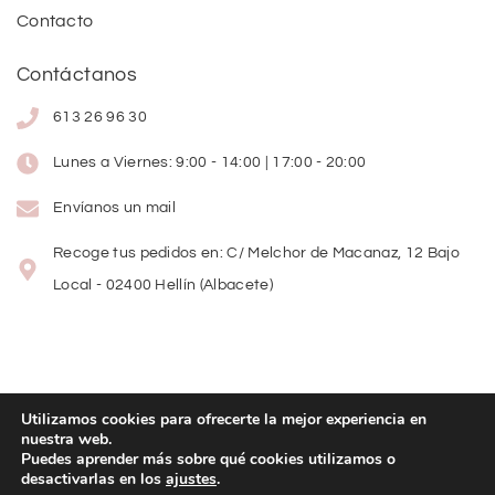
Contacto
Contáctanos
613 26 96 30
Lunes a Viernes: 9:00 - 14:00 | 17:00 - 20:00
Envíanos un mail
Recoge tus pedidos en: C/ Melchor de Macanaz, 12 Bajo
Local - 02400 Hellín (Albacete)
Utilizamos cookies para ofrecerte la mejor experiencia en
nuestra web.
Copyright
©
2026
Lolitas Moda
Puedes aprender más sobre qué cookies utilizamos o
desactivarlas en los
ajustes
.
Diseño web: