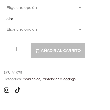
Color
AÑADIR AL CARRITO
A
l
SKU:
V1075
t
Categorías:
Moda chica
,
Pantalones y leggings
e
r
n
a
t