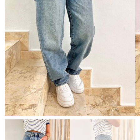
BISUTERIA
BOLSOS Y MONEDEROS
CALZADO
COMPLEMENTOS
TECNOLOGIA
HOGAR
TARJETAS REGALO