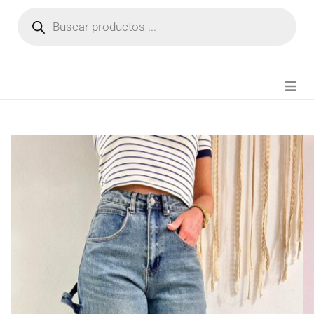
NOVEDADES
FIANZA TIKTOK
MODA CHICA
BEAUTY
PERFUMES