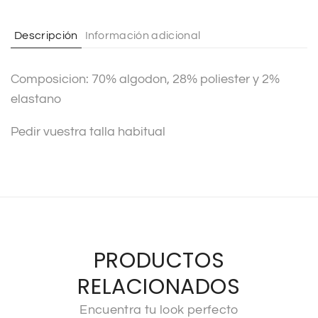
a
t
Descripción
Información adicional
i
v
Composicion: 70% algodon, 28% poliester y 2%
e
elastano
:
Pedir vuestra talla habitual
PRODUCTOS
RELACIONADOS
Encuentra tu look perfecto