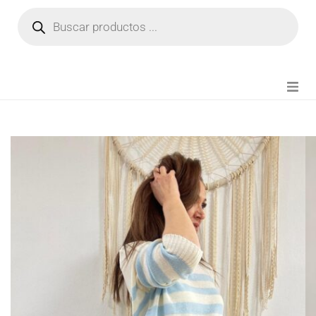
NOVEDADES
FIANZA TIKTOK
MODA CHICA
BEAUTY
PERFUMES