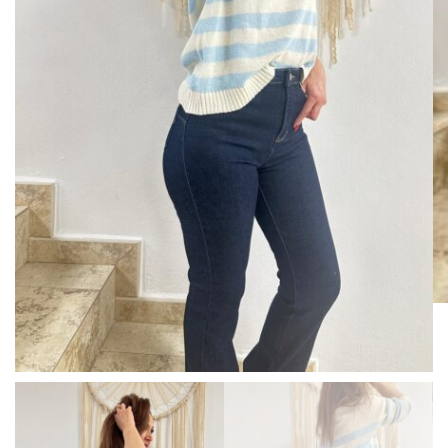
BISUTERIA
BOLSOS Y MONEDEROS
CALZADO
COMPLEMENTOS
TECNOLOGIA
HOGAR
TARJETAS REGALO