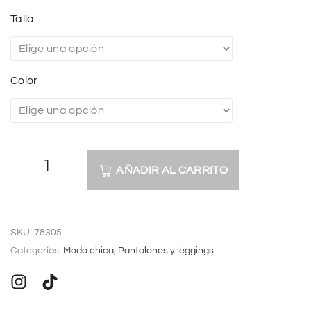
Talla
Color
AÑADIR AL CARRITO
A
l
SKU:
78305
t
Categorías:
Moda chica
,
Pantalones y leggings
e
r
n