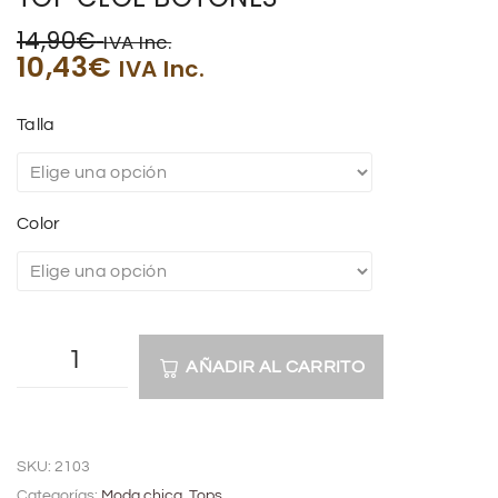
14,90
€
IVA Inc.
10,43
€
IVA Inc.
Talla
Color
AÑADIR AL CARRITO
A
l
SKU:
2103
t
Categorías:
Moda chica
,
Tops