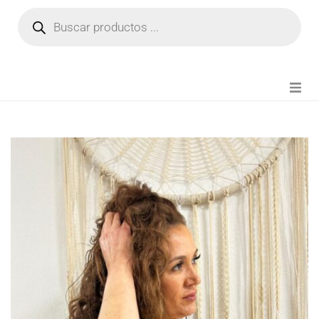
NOVEDADES
FIANZA TIKTOK
MODA CHICA
BEAUTY
PERFUMES