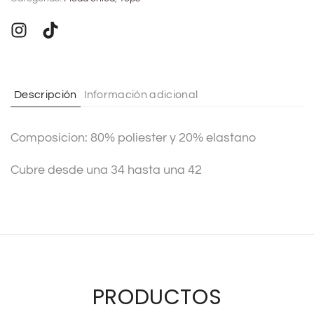
e
r
n
a
t
Descripción
Información adicional
i
v
Composicion: 80% poliester y 20% elastano
e
:
Cubre desde una 34 hasta una 42
PRODUCTOS