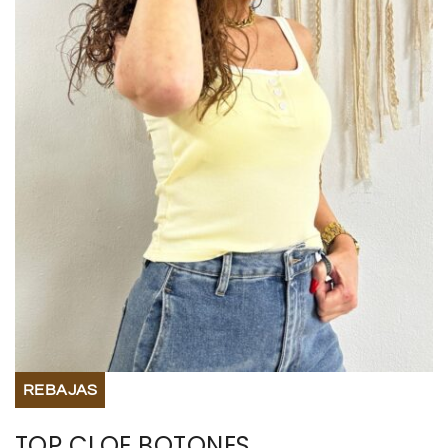
BISUTERIA
BOLSOS Y MONEDEROS
CALZADO
COMPLEMENTOS
TECNOLOGIA
HOGAR
TARJETAS REGALO
REBAJAS
TOP CLOE BOTONES