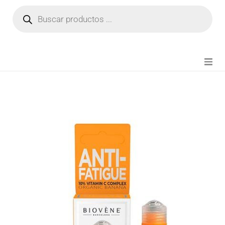
NOVEDADES
FIANZA TIKTOK
MODA CHICA
BEAUTY
PERFUMES