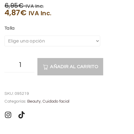
6,95
€
IVA Inc.
4,87
€
IVA Inc.
Talla
AÑADIR AL CARRITO
A
l
SKU:
095219
t
Categorías:
Beauty
,
Cuidado facial
e
r
n
a