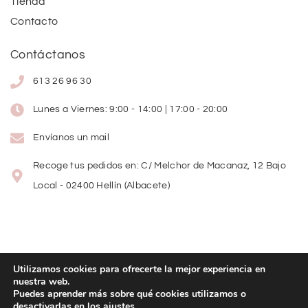
Tienda
Contacto
Contáctanos
613 26 96 30
Lunes a Viernes: 9:00 - 14:00 | 17:00 - 20:00
Envíanos un mail
Recoge tus pedidos en: C/ Melchor de Macanaz, 12 Bajo
Local - 02400 Hellín (Albacete)
Utilizamos cookies para ofrecerte la mejor experiencia en
nuestra web.
Copyright
©
2026
Lolitas Moda
Puedes aprender más sobre qué cookies utilizamos o
desactivarlas en los
ajustes
.