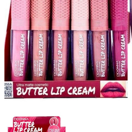
BISUTERIA
BOLSOS Y MONEDEROS
CALZADO
COMPLEMENTOS
TECNOLOGIA
HOGAR
TARJETAS REGALO