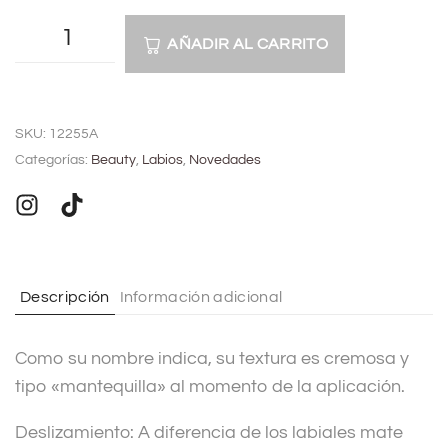
AÑADIR AL CARRITO
A
l
SKU:
12255A
t
Categorías:
Beauty
,
Labios
,
Novedades
e
r
n
a
t
Descripción
Información adicional
i
v
Como su nombre indica, su textura es cremosa y
e
tipo «mantequilla» al momento de la aplicación.
:
Deslizamiento: A diferencia de los labiales mate