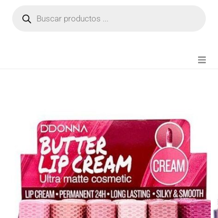
NOVEDADES
FIANZA TIKTOK
MODA CHICA
BEAUTY
PERFUMES