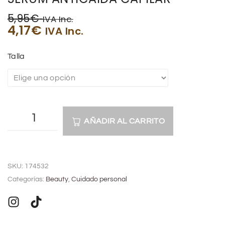
5,95
€
IVA Inc.
4,17
€
IVA Inc.
Talla
AÑADIR AL CARRITO
A
l
SKU:
174532
t
Categorías:
Beauty
,
Cuidado personal
e
r
n