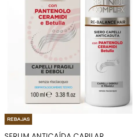
BISUTERIA
BOLSOS Y MONEDEROS
CALZADO
COMPLEMENTOS
TECNOLOGIA
HOGAR
TARJETAS REGALO
REBAJAS
SERUM ANTICAÍDA CAPILAR