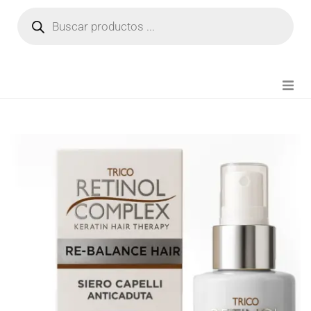
NOVEDADES
FIANZA TIKTOK
MODA CHICA
BEAUTY
PERFUMES