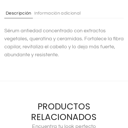
a
t
Descripción
Información adicional
i
v
Sérum antiedad concentrado con extractos
e
vegetales, queratina y ceramidas. Fortalece la fibra
:
capilar, revitaliza el cabello y lo deja más fuerte,
abundante y resistente.
PRODUCTOS
RELACIONADOS
Encuentra tu look perfecto