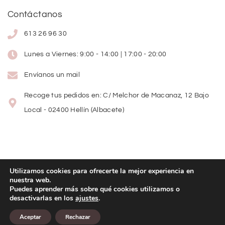
Contáctanos
613 26 96 30
Lunes a Viernes: 9:00 - 14:00 | 17:00 - 20:00
Envíanos un mail
Recoge tus pedidos en: C/ Melchor de Macanaz, 12 Bajo
Local - 02400 Hellín (Albacete)
Utilizamos cookies para ofrecerte la mejor experiencia en
nuestra web.
Copyright
©
2026
Lolitas Moda
Puedes aprender más sobre qué cookies utilizamos o
desactivarlas en los
ajustes
.
Diseño web:
Aceptar
Rechazar