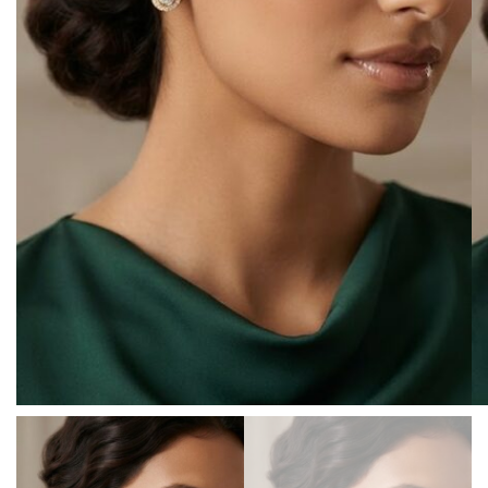
BISUTERIA
BOLSOS Y MONEDEROS
CALZADO
COMPLEMENTOS
TECNOLOGIA
HOGAR
TARJETAS REGALO