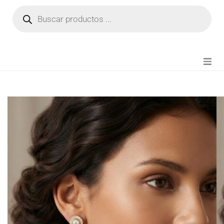
NOVEDADES
FIANZA TIKTOK
MODA CHICA
BEAUTY
PERFUMES