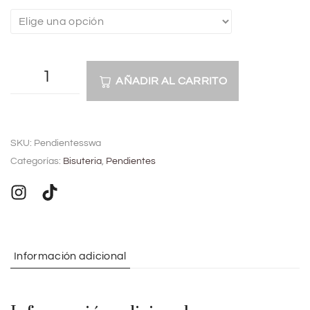
AÑADIR AL CARRITO
A
l
SKU:
Pendientesswa
t
Categorías:
Bisuteria
,
Pendientes
e
r
n
a
t
Información adicional
i
v
e