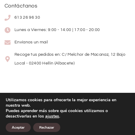
Contáctanos
613 26 96 30
Lunes a Viernes: 9:00 - 14:00 | 17:00 - 20:00
Envíanos un mail
Recoge tus pedidos en: C/ Melchor de Macanaz, 12 Bajo
Local - 02400 Hellín (Albacete)
Utilizamos cookies para ofrecerte la mejor experiencia en
nuestra web.
Copyright
©
2026
Lolitas Moda
Puedes aprender más sobre qué cookies utilizamos o
desactivarlas en los
ajustes
.
Diseño web:
Aceptar
Rechazar