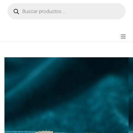
NOVEDADES
FIANZA TIKTOK
MODA CHICA
BEAUTY
PERFUMES