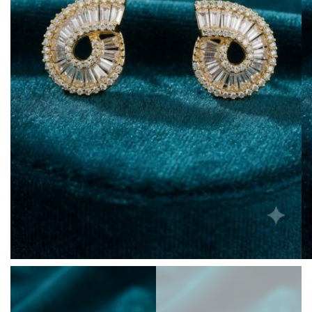
BISUTERIA
BOLSOS Y MONEDEROS
CALZADO
COMPLEMENTOS
TECNOLOGIA
HOGAR
TARJETAS REGALO