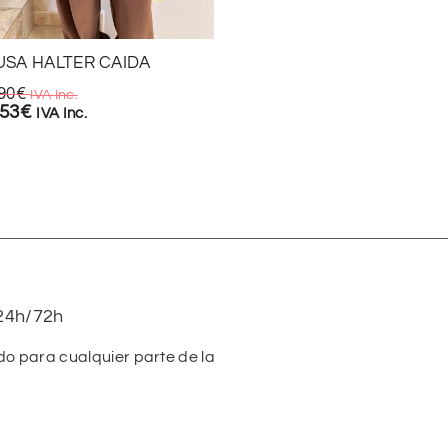
USA HALTER CAIDA
MONO TIK TAK
90
€
19,90
€
IVA Inc.
IVA Inc.
,53
€
13,93
€
IVA Inc.
IVA Inc.
24h/72h
do para cualquier parte de la