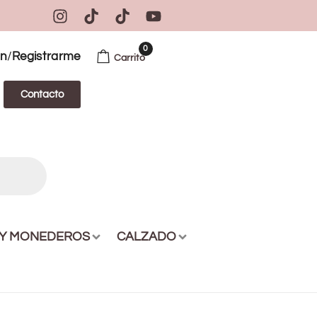
0
/
ón
Registrarme
Carrito
Contacto
 Y MONEDEROS
CALZADO