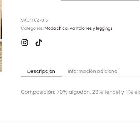
A
l
SKU:
T6270-5
t
Categorías:
Moda chica
,
Pantalones y leggings
e
r
n
a
t
Descripción
Información adicional
i
v
Composición: 70% algodón, 29% tencel y 1% e
e
: