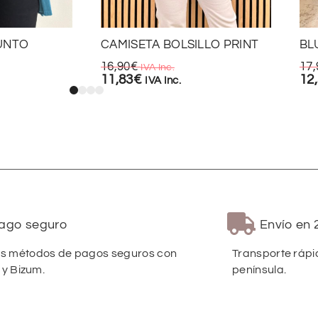
UNTO
CAMISETA BOLSILLO PRINT
BL
16,90
€
17,
IVA Inc.
11,83
€
12
IVA Inc.
ago seguro
Envío en 
 métodos de pagos seguros con
Transporte rápi
 y Bizum.
península.