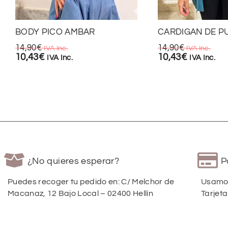
BODY PICO AMBAR
CARDIGAN DE P
14,90
€
14,90
€
IVA Inc.
IVA Inc.
10,43
€
10,43
€
IVA Inc.
IVA Inc.
¿No quieres esperar?
P
Puedes recoger tu pedido en: C/ Melchor de
Usamos
Macanaz, 12 Bajo Local – 02400 Hellín
Tarjeta