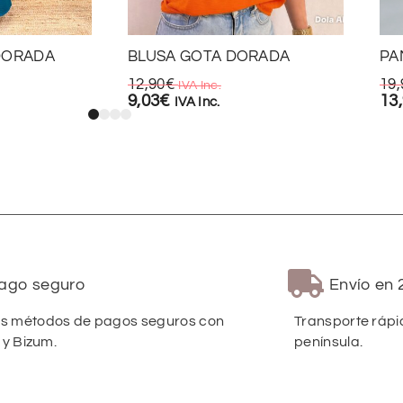
DORADA
BLUSA GOTA DORADA
PA
12,90
€
19,
IVA Inc.
9,03
€
13
IVA Inc.
ago seguro
Envío en 
 métodos de pagos seguros con
Transporte rápi
 y Bizum.
península.