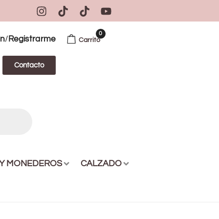
0
/
ón
Registrarme
Carrito
Contacto
 Y MONEDEROS
CALZADO