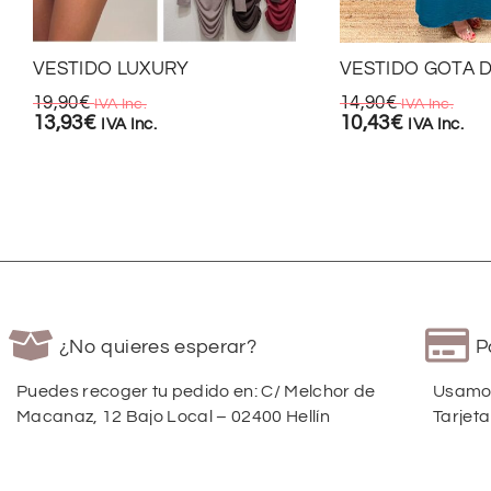
VESTIDO LUXURY
VESTIDO GOTA 
19,90
€
14,90
€
IVA Inc.
IVA Inc.
13,93
€
10,43
€
IVA Inc.
IVA Inc.
¿No quieres esperar?
P
Puedes recoger tu pedido en: C/ Melchor de
Usamos
Macanaz, 12 Bajo Local – 02400 Hellín
Tarjeta