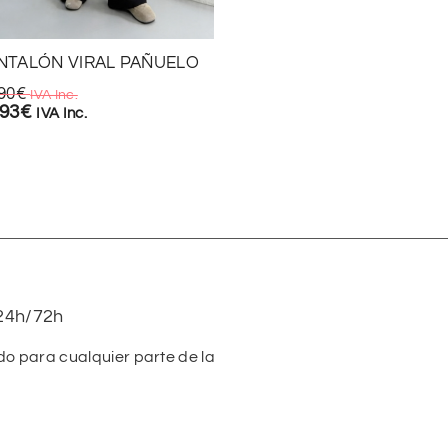
CAZADORA POLIPIEL R
29,90
€
IVA Inc.
NTALÓN VIRAL PAÑUELO
20,93
€
IVA Inc.
90
€
IVA Inc.
,93
€
IVA Inc.
24h/72h
do para cualquier parte de la