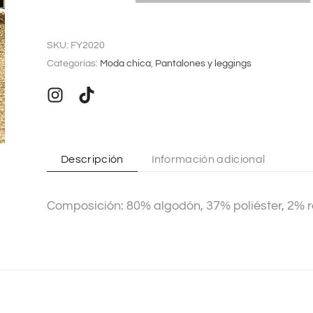
A
l
SKU:
FY2020
t
Categorías:
Moda chica
,
Pantalones y leggings
e
r
n
a
t
Descripción
Información adicional
i
v
Composición: 80% algodón, 37% poliéster, 2% r
e
: