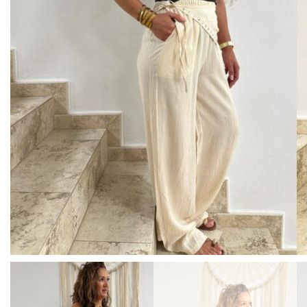
BISUTERIA
BOLSOS Y MONEDEROS
CALZADO
COMPLEMENTOS
TECNOLOGIA
HOGAR
TARJETAS REGALO