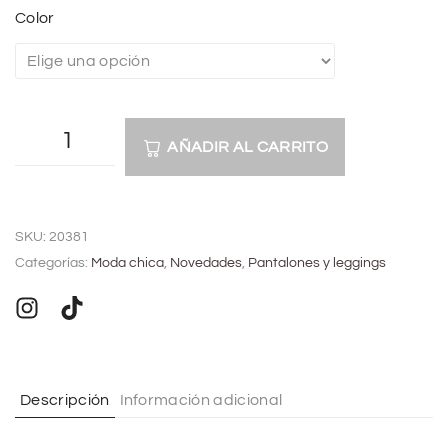
Color
AÑADIR AL CARRITO
A
l
SKU:
20381
t
Categorías:
Moda chica
,
Novedades
,
Pantalones y leggings
e
r
n
a
t
Descripción
Información adicional
i
v