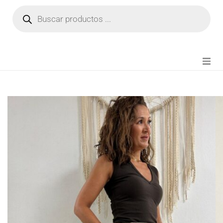
NOVEDADES
FIANZA TIKTOK
MODA CHICA
BEAUTY
PERFUMES