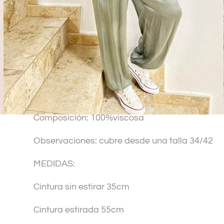
SKU:
39592
t
Categorías:
Moda chica
,
Novedades
,
Pantalones y leggings
e
r
n
a
t
Descripción
Información adicional
i
v
Composición: 100%viscosa
e
:
Observaciones: cubre desde una talla 34/42
MEDIDAS:
Cintura sin estirar 35cm
Cintura estirada 55cm