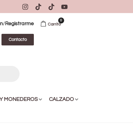
0
/
ón
Registrarme
Carrito
Contacto
 Y MONEDEROS
CALZADO