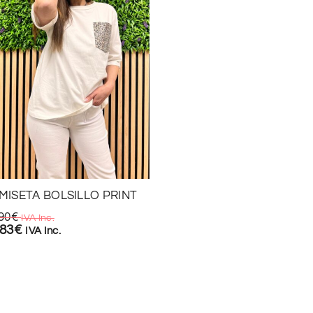
VAQUERO CARGO PATA
RECTA
MISETA BOLSILLO PRINT
29,90
€
IVA Inc.
20,93
€
IVA Inc.
90
€
IVA Inc.
,83
€
IVA Inc.