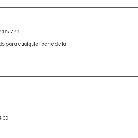
24h/72h
do para cualquier parte de la
:00 |