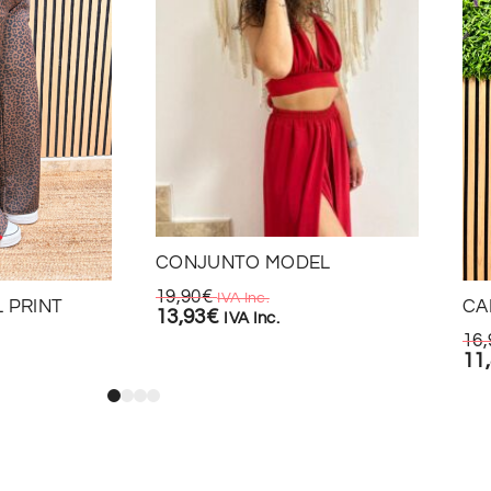
CONJUNTO MODEL
19,90
€
IVA Inc.
 PRINT
CA
13,93
€
IVA Inc.
16,
11