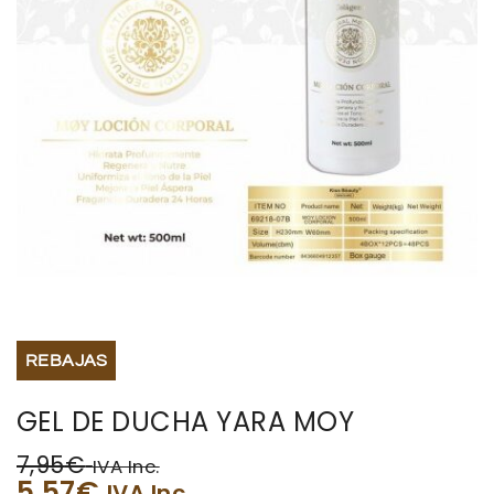
BISUTERIA
BOLSOS Y MONEDEROS
CALZADO
COMPLEMENTOS
TECNOLOGIA
HOGAR
REBAJAS
TARJETAS REGALO
GEL DE DUCHA YARA MOY
7,95
€
IVA Inc.
5,57
€
IVA Inc.