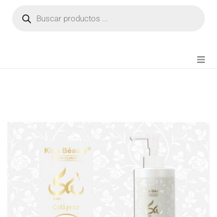
NOVEDADES
FIANZA TIKTOK
MODA CHICA
BEAUTY
PERFUMES