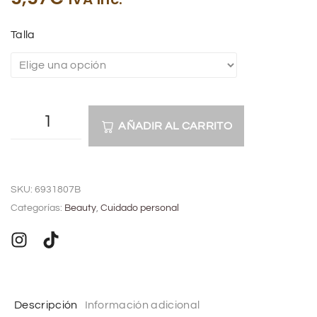
Talla
AÑADIR AL CARRITO
A
l
SKU:
6931807B
t
Categorías:
Beauty
,
Cuidado personal
e
r
n
a
t
Descripción
Información adicional
i