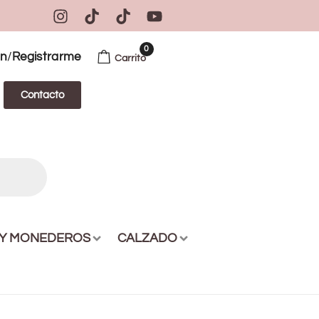
0
/
ón
Registrarme
Carrito
Contacto
 Y MONEDEROS
CALZADO