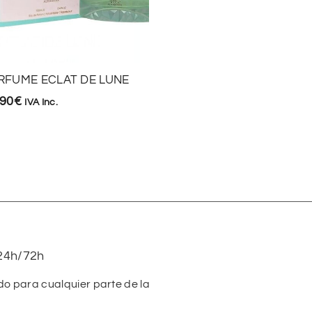
RFUME ECLAT DE LUNE
PERFUME AMEERAT AL
,90
€
IVA Inc.
15,90
€
-
34,90
€
IVA Inc.
24h/72h
do para cualquier parte de la