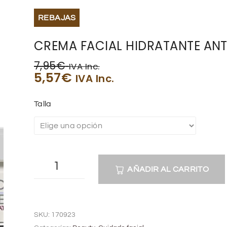
REBAJAS
CREMA FACIAL HIDRATANTE ANT
7,95
€
IVA Inc.
5,57
€
IVA Inc.
Talla
AÑADIR AL CARRITO
A
l
SKU:
170923
t