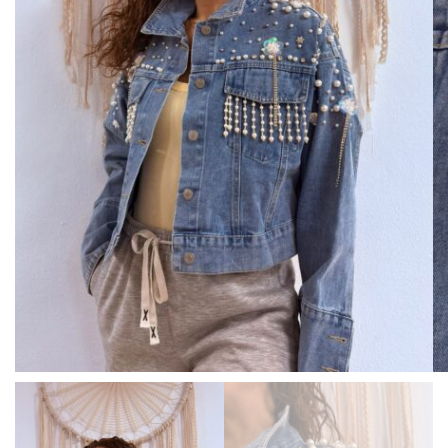
BISUTERIA
BOLSOS Y MONEDEROS
CALZADO
COMPLEMENTOS
TECNOLOGIA
HOGAR
TARJETAS REGALO