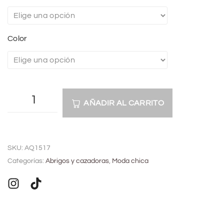
Color
AÑADIR AL CARRITO
A
l
SKU:
AQ1517
t
Categorías:
Abrigos y cazadoras
,
Moda chica
e
r
n
a
t