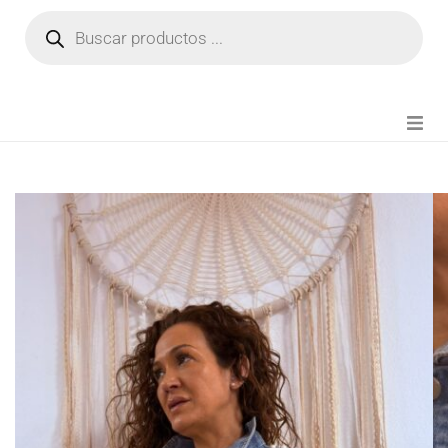
NOVEDADES
FIANZA TIKTOK
MODA CHICA
BEAUTY
PERFUMES