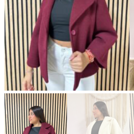
BISUTERIA
BOLSOS Y MONEDEROS
CALZADO
COMPLEMENTOS
TECNOLOGIA
HOGAR
TARJETAS REGALO