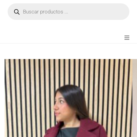
NOVEDADES
FIANZA TIKTOK
MODA CHICA
BEAUTY
PERFUMES