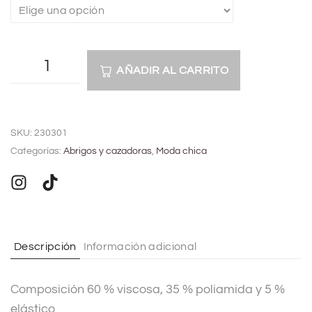
AÑADIR AL CARRITO
A
l
SKU:
230301
t
Categorías:
Abrigos y cazadoras
,
Moda chica
e
r
n
a
t
Descripción
Información adicional
i
v
Composición 60 % viscosa, 35 % poliamida y 5 %
e
elástico