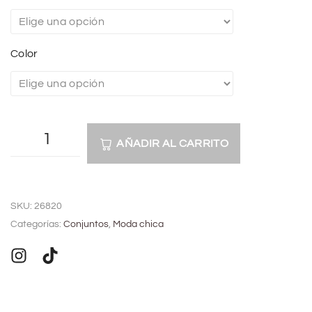
Color
AÑADIR AL CARRITO
A
l
SKU:
26820
t
Categorías:
Conjuntos
,
Moda chica
e
r
n
a
t