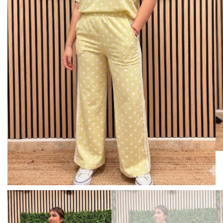
BISUTERIA
BOLSOS Y MONEDEROS
CALZADO
COMPLEMENTOS
TECNOLOGIA
HOGAR
TARJETAS REGALO