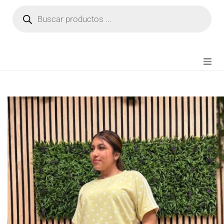
NOVEDADES
FIANZA TIKTOK
MODA CHICA
BEAUTY
PERFUMES