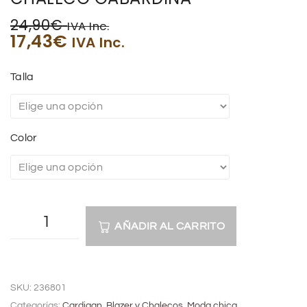
24,90
€
IVA Inc.
17,43
€
IVA Inc.
Talla
Color
AÑADIR AL CARRITO
A
l
SKU:
236801
t
Categorías:
Cardigan, Blazer y Chalecos
,
Moda chica