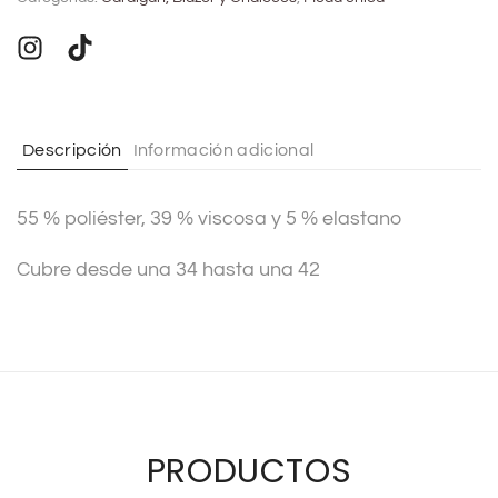
e
r
n
a
t
Descripción
Información adicional
i
v
55 % poliéster, 39 % viscosa y 5 % elastano
e
:
Cubre desde una 34 hasta una 42
PRODUCTOS