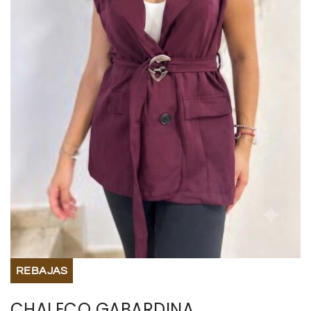
BISUTERIA
BOLSOS Y MONEDEROS
CALZADO
COMPLEMENTOS
TECNOLOGIA
HOGAR
TARJETAS REGALO
REBAJAS
CHALECO GABARDINA