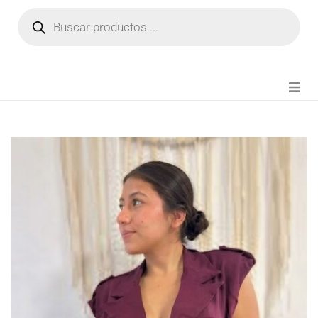
NOVEDADES
FIANZA TIKTOK
MODA CHICA
BEAUTY
PERFUMES