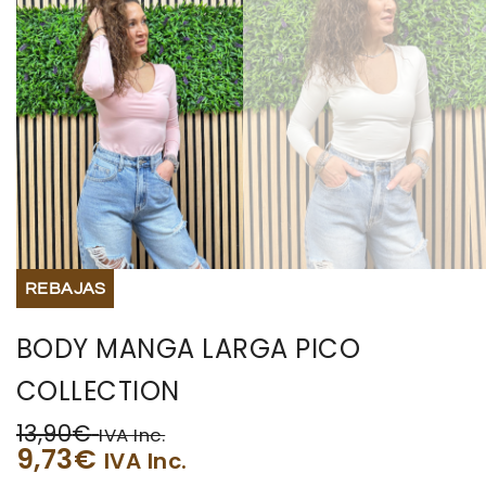
REBAJAS
BODY MANGA LARGA PICO
COLLECTION
13,90
€
IVA Inc.
9,73
€
IVA Inc.