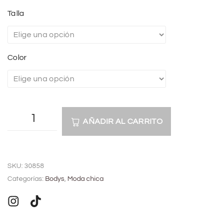
Talla
Color
AÑADIR AL CARRITO
A
l
SKU:
30858
t
Categorías:
Bodys
,
Moda chica
e
r
n