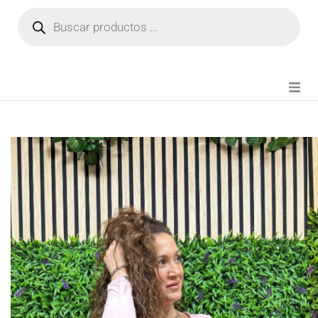
NOVEDADES
FIANZA TIKTOK
MODA CHICA
BEAUTY
PERFUMES