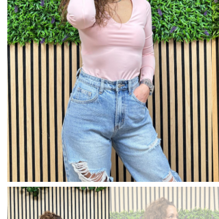
BISUTERIA
BOLSOS Y MONEDEROS
CALZADO
COMPLEMENTOS
TECNOLOGIA
HOGAR
TARJETAS REGALO