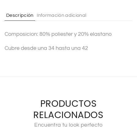
a
t
Descripción
Información adicional
i
v
Composicion: 80% poliester y 20% elastano
e
:
Cubre desde una 34 hasta una 42
PRODUCTOS
RELACIONADOS
Encuentra tu look perfecto