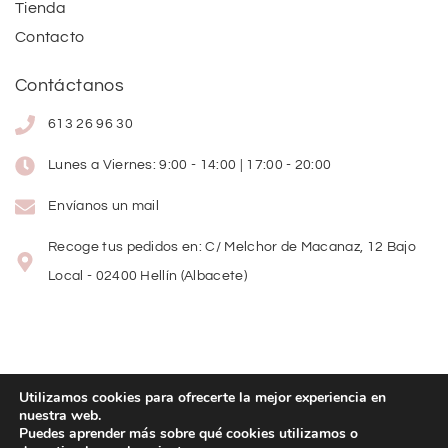
Tienda
Contacto
Contáctanos
613 26 96 30
Lunes a Viernes: 9:00 - 14:00 | 17:00 - 20:00
Envíanos un mail
Recoge tus pedidos en: C/ Melchor de Macanaz, 12 Bajo
Local - 02400 Hellín (Albacete)
Utilizamos cookies para ofrecerte la mejor experiencia en
nuestra web.
Copyright
©
2026
Lolitas Moda
Puedes aprender más sobre qué cookies utilizamos o