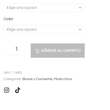
Color
AÑADIR AL CARRITO
A
l
SKU:
11483
t
Categorías:
Blusas y Camisetas
,
Moda chica
e
r
n
a
t