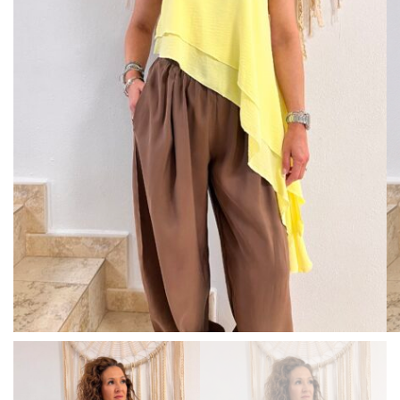
BISUTERIA
BOLSOS Y MONEDEROS
CALZADO
COMPLEMENTOS
TECNOLOGIA
HOGAR
TARJETAS REGALO