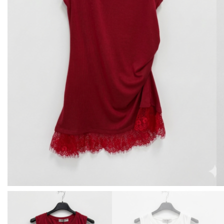
BISUTERIA
BOLSOS Y MONEDEROS
CALZADO
COMPLEMENTOS
TECNOLOGIA
HOGAR
TARJETAS REGALO