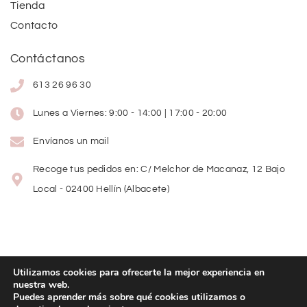
Tienda
Contacto
Contáctanos
613 26 96 30
Lunes a Viernes: 9:00 - 14:00 | 17:00 - 20:00
Envíanos un mail
Recoge tus pedidos en: C/ Melchor de Macanaz, 12 Bajo
Local - 02400 Hellín (Albacete)
Utilizamos cookies para ofrecerte la mejor experiencia en
nuestra web.
Copyright
©
2026
Lolitas Moda
Puedes aprender más sobre qué cookies utilizamos o