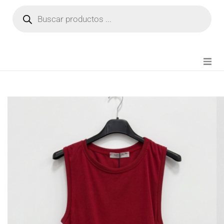
NOVEDADES
FIANZA TIKTOK
MODA CHICA
BEAUTY
PERFUMES