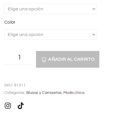
Color
AÑADIR AL CARRITO
A
l
SKU:
61311
t
Categorías:
Blusas y Camisetas
,
Moda chica
e
r
n
a
t